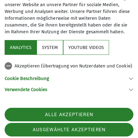
genutzt werden. Mir ist bekannt, dass ich
unserer Website an unsere Partner für soziale Medien,
meine Einwilligung jederzeit wiederrufen
Werbung und Analysen weiter. Unsere Partner führen diese
kann. *
Informationen möglicherweise mit weiteren Daten
zusammen, die Sie ihnen bereitgestellt haben oder die sie
im Rahmen Ihrer Nutzung der Dienste gesammelt haben.
Mit (*) markierte Felder
Absenden
sind Pflichtfelder
ANALYTICS
SYSTEM
YOUTUBE VIDEOS
Akzeptieren (Übertragung von Nutzerdaten und Cookie)
Sektion
Cookie Beschreibung
Verwendete Cookies
Sektion Dillingen des Deutschen Alpenvereins e.V.
Hackenbergstraße 5
89407 Dillingen-Donaualtheim
ALLE AKZEPTIEREN
Telefon +4990717700523
Kontakt
AUSGEWÄHLTE AKZEPTIEREN