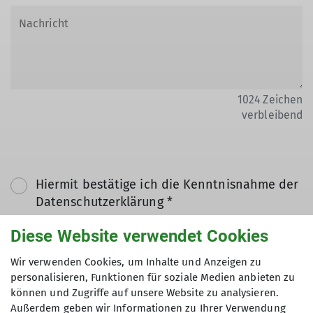
1024
Zeichen
verbleibend
Hiermit bestätige ich die Kenntnisnahme der
Datenschutzerklärung *
Diese Website verwendet Cookies
Hiermit erkläre ich mich einverstanden, dass
Wir verwenden Cookies, um Inhalte und Anzeigen zu
meine in das Kontaktformular eingegebenen
personalisieren, Funktionen für soziale Medien anbieten zu
Daten elektronisch gesichert und zum Zweck
können und Zugriffe auf unsere Website zu analysieren.
der Kontaktaufnahme verarbeitet und
Außerdem geben wir Informationen zu Ihrer Verwendung