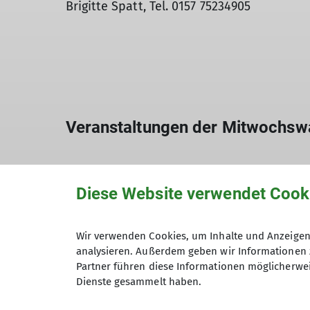
Brigitte Spatt, Tel. 0157 75234905
Veranstaltungen der Mitwochsw
Touren
Konditi
Diese Website verwendet Cook
DAV wandert auf das Immenstädter
Hörnle -- Verschoben!!!
Wir verwenden Cookies, um Inhalte und Anzeigen 
16.05.2026
analysieren. Außerdem geben wir Informationen 
Partner führen diese Informationen möglicherwei
Dienste gesammelt haben.