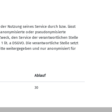
 der Nutzung seines Service durch bzw. lässt
n anonymisierte oder pseudonymisierte
Sektion Dillingen des
Zweck, den Service der verantwortlichen Stelle
Deutschen Alpenvereins e.V.
1 lit. a DSGVO. Die verantwortliche Stelle setzt
ritte weitergegeben und nur anonymisiert für
Hackenbergstraße 5
89407 Dillingen-Donaualtheim
Telefon +4990717700523
Ablauf
Kontakt
30