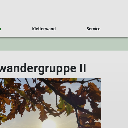
n
Kletterwand
Service
Verleihartikel
Unsere Arbeitsgebiete
Bergsport
Archiv
Webshop
Tannheimer Tal - Vilsalp
Klettergruppe
wandergruppe II
Goldberg
Mountainbike
Bergsteigen
Skitouren
Schneeschuhbergsteigen
Wandern