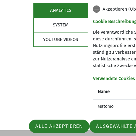
Akzeptieren (Üb
ANALYTICS
Cookie Beschreibun
SYSTEM
Die verantwortliche 
diese durchführen, s
YOUTUBE VIDEOS
Nutzungsprofile erste
Sektion
ständig zu verbessern
zur Nutzeranalyse ei
Geschäftsstelle
statistische Zwecke v
Mitglied werden
Newsletter
Verwendete Cookies
Name
Matomo
ALLE AKZEPTIEREN
AUSGEWÄHLTE 