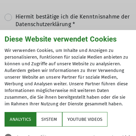
Hiermit bestätige ich die Kenntnisnahme der
Datenschutzerklärung *
Diese Website verwendet Cookies
Hiermit erkläre ich mich einverstanden, dass
Wir verwenden Cookies, um Inhalte und Anzeigen zu
meine in das Kontaktformular eingegebenen
personalisieren, Funktionen für soziale Medien anbieten zu
Daten elektronisch gesichert und zum Zweck
können und Zugriffe auf unsere Website zu analysieren.
der Kontaktaufnahme verarbeitet und
Außerdem geben wir Informationen zu Ihrer Verwendung
genutzt werden. Mir ist bekannt, dass ich
unserer Website an unsere Partner für soziale Medien,
meine Einwilligung jederzeit wiederrufen
Werbung und Analysen weiter. Unsere Partner führen diese
kann. *
Informationen möglicherweise mit weiteren Daten
zusammen, die Sie ihnen bereitgestellt haben oder die sie
im Rahmen Ihrer Nutzung der Dienste gesammelt haben.
Mit (*) markierte Felder
Absenden
sind Pflichtfelder
ANALYTICS
SYSTEM
YOUTUBE VIDEOS