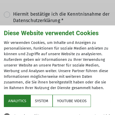
Hiermit bestätige ich die Kenntnisnahme der
Datenschutzerklärung *
Diese Website verwendet Cookies
Hiermit erkläre ich mich einverstanden, dass
Wir verwenden Cookies, um Inhalte und Anzeigen zu
meine in das Kontaktformular eingegebenen
personalisieren, Funktionen für soziale Medien anbieten zu
Daten elektronisch gesichert und zum Zweck
können und Zugriffe auf unsere Website zu analysieren.
der Kontaktaufnahme verarbeitet und
Außerdem geben wir Informationen zu Ihrer Verwendung
genutzt werden. Mir ist bekannt, dass ich
unserer Website an unsere Partner für soziale Medien,
meine Einwilligung jederzeit wiederrufen
Werbung und Analysen weiter. Unsere Partner führen diese
kann. *
Informationen möglicherweise mit weiteren Daten
zusammen, die Sie ihnen bereitgestellt haben oder die sie
im Rahmen Ihrer Nutzung der Dienste gesammelt haben.
Mit (*) markierte Felder
Absenden
sind Pflichtfelder
ANALYTICS
SYSTEM
YOUTUBE VIDEOS