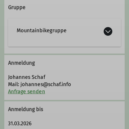
Qualifikationen
Gruppe
Trainer*in C MTB Guide
Mountainbikegruppe
Grundsätzliche Informationen zu
den MTB Veranstaltungen
Anmeldung
Bei allen Mountainbike
Johannes Schaf
Veranstaltungen gehören folgende
Mail: johannes@schaf.info
Punkte zur Minimalausrüstung, die
Anfrage senden
jeder Teilnehmer mitbringen sollte:
Ein modernes Mountainbike (mit oder
Anmeldung bis
ohne Federung), Funktionsfähigkeit
vor der Tour überprüfen lassen,
31.03.2026
Helm und Handschuhe,