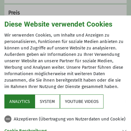
Flüssigkeit, Nahrung,
Wechselwäsche und Witterungsschutz
Preis
(nach Bedarf)
Diese Website verwendet Cookies
Gäste: Anreise bzw. Rückreise erfolgen auf
Treffpunkte sowie Art und Anreise der
eigene Kosten.
Wir verwenden Cookies, um Inhalte und Anzeigen zu
einzelnen Touren werden nach
Werden Unterkünfte benötigt werde ich vor
personalisieren, Funktionen für soziale Medien anbieten zu
Anmeldung bekannt gegeben.
können und Zugriffe auf unsere Website zu analysieren.
der Buchung die Kosten mitteilen.
Die Teilnehmerzahl (4 Personen
Außerdem geben wir Informationen zu Ihrer Verwendung
mindestens) ist grundsätzlich auf
unserer Website an unsere Partner für soziale Medien,
maximal 8 Personen begrenzt, kann
Maximale Teilnehmeranzahl
Werbung und Analysen weiter. Unsere Partner führen diese
aber, falls ein weiterer Übungsleiter
Informationen möglicherweise mit weiteren Daten
dabei ist, erweitert werden.
zusammen, die Sie ihnen bereitgestellt haben oder die sie
3
im Rahmen Ihrer Nutzung der Dienste gesammelt haben.
Auch 2024 bieten wir wieder
verschiedene Touren- und
ANALYTICS
SYSTEM
YOUTUBE VIDEOS
Trainingsausfahrten zusätzlich zu den
hier ausgeschriebenen Terminen an.
Akzeptieren (Übertragung von Nutzerdaten und Cookie)
Ihr wollt keinen Termin versäumen?
Sektion