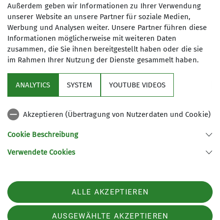
Anmeldung
Außerdem geben wir Informationen zu Ihrer Verwendung
unserer Website an unsere Partner für soziale Medien,
Bitte gebt uns nach Möglichkeit eine kurze
Werbung und Analysen weiter. Unsere Partner führen diese
Informationen möglicherweise mit weiteren Daten
Rückmeldung, ob ihr kommt.
zusammen, die Sie ihnen bereitgestellt haben oder die sie
Anfrage senden
im Rahmen Ihrer Nutzung der Dienste gesammelt haben.
ANALYTICS
SYSTEM
YOUTUBE VIDEOS
Akzeptieren (Übertragung von Nutzerdaten und Cookie)
Sektion
Cookie Beschreibung
Verwendete Cookies
Sektion Dillingen des Deutschen Alpenvereins e.V.
Hackenbergstraße 5
89407 Dillingen-Donaualtheim
ALLE AKZEPTIEREN
Telefon +4990717700523
Kontakt
AUSGEWÄHLTE AKZEPTIEREN