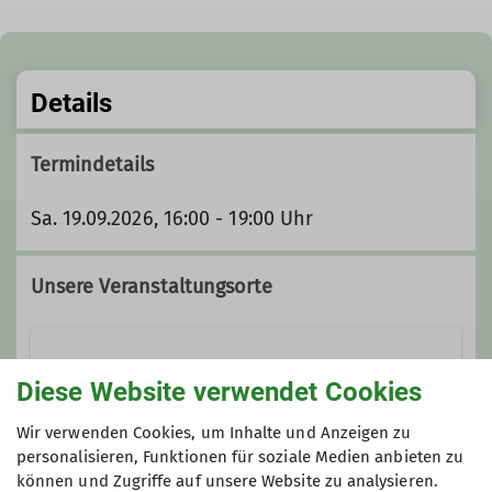
Details
Termindetails
Sa. 19.09.2026, 16:00 - 19:00 Uhr
Unsere Veranstaltungsorte
Kletterwand Dillingen
Diese Website verwendet Cookies
Wir verwenden Cookies, um Inhalte und Anzeigen zu
personalisieren, Funktionen für soziale Medien anbieten zu
Ziegelstraße 10
können und Zugriffe auf unsere Website zu analysieren.
89407 Dillingen